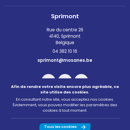
Sprimont
Rue du centre 26
4140, Sprimont
Belgique
04 382 10 16
sprimont@mosanes.be
Afin de rendre votre visite encore plus agréable, ce
site utilise des cookies.
En consultant notre site, vous acceptez nos cookies.
Évidemment, vous pouvez modifier les paramètres des
©2026 Mosanes
cookies à tout moment.
Conditions d’utilisation
Politique de confidentialité
Tous les cookies